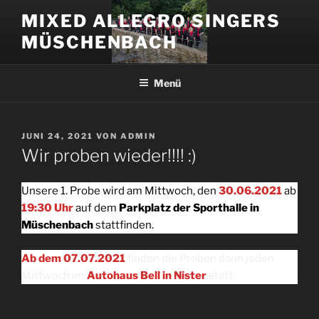
Zum
MIXED ALLEGRO SINGERS
Inhalt
MÜSCHENBACH
springen
Menü
VERÖFFENTLICHT
JUNI 24, 2021
VON
ADMIN
AM
Wir proben wieder!!!! :)
Unsere 1. Probe wird am Mittwoch, den
30.06.2021
ab
19:30 Uhr
auf dem
Parkplatz der Sporthalle in
Müschenbach
stattfinden.
Ab dem 07.07.2021
finden die Proben dann jeden
Mittwoch im
Autohaus Bell in Nister
statt.