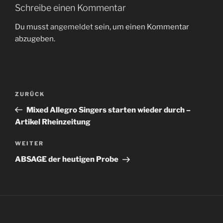
Schreibe einen Kommentar
Du musst
angemeldet
sein, um einen Kommentar
abzugeben.
Beitragsnavigation
Vorheriger
ZURÜCK
Beitrag
Mixed Allegro Singers starten wieder durch –
Artikel Rheinzeitung
Nächster
WEITER
Beitrag
ABSAGE der heutigen Probe