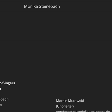
Monika Steinebach
o Singers
h
ebach
Marcin Murawski
e)
(Chorleiter)
vorstand@mixedallegrosingers.de