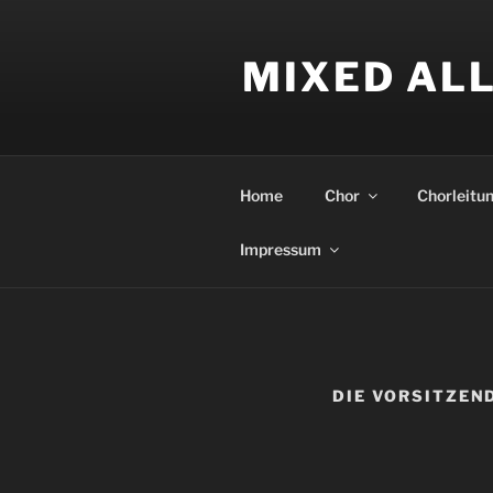
Zum
Inhalt
MIXED AL
springen
Home
Chor
Chorleitu
Impressum
DIE VORSITZEN