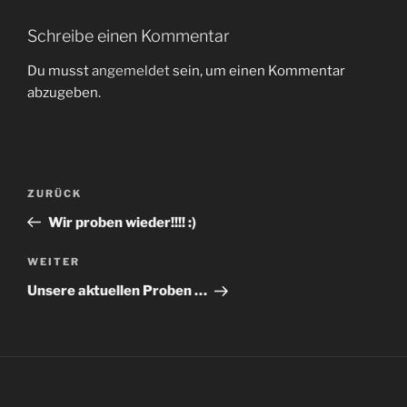
Schreibe einen Kommentar
Du musst
angemeldet
sein, um einen Kommentar
abzugeben.
Beitragsnavigation
Vorheriger
ZURÜCK
Beitrag
Wir proben wieder!!!! :)
Nächster
WEITER
Beitrag
Unsere aktuellen Proben …