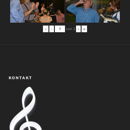
«
‹
von
2
›
»
KONTAKT